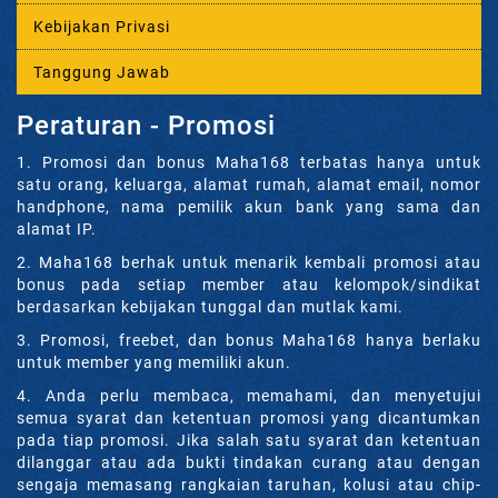
Kebijakan Privasi
Tanggung Jawab
Peraturan - Promosi
1. Promosi dan bonus Maha168 terbatas hanya untuk
satu orang, keluarga, alamat rumah, alamat email, nomor
handphone, nama pemilik akun bank yang sama dan
alamat IP.
2. Maha168 berhak untuk menarik kembali promosi atau
bonus pada setiap member atau kelompok/sindikat
berdasarkan kebijakan tunggal dan mutlak kami.
3. Promosi, freebet, dan bonus Maha168 hanya berlaku
untuk member yang memiliki akun.
4. Anda perlu membaca, memahami, dan menyetujui
semua syarat dan ketentuan promosi yang dicantumkan
pada tiap promosi. Jika salah satu syarat dan ketentuan
dilanggar atau ada bukti tindakan curang atau dengan
sengaja memasang rangkaian taruhan, kolusi atau chip-